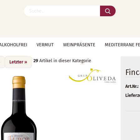
Suche...
ALKOHOLFREI
VERMUT
WEINPRÄSENTE
MEDITERRANE F
»
»
D.O. Emporda
Finca Furot Reserva 2017
29
Artikel in dieser Kategorie
»
Letzter »
Finc
Art.Nr.:
Lieferze