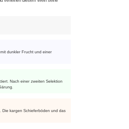
nd verleihen diesem Wein seine
mit dunkler Frucht und einer
ert. Nach einer zweiten Selektion
 Gärung.
e. Die kargen Schieferböden und das