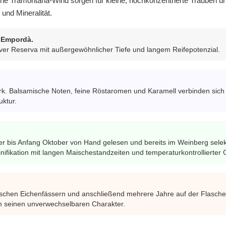
che Tramontana-Wind sorgen für kleine, hochkonzentrierte Trauben u
und Mineralität.
 Empordà.
usiver Reserva mit außergewöhnlicher Tiefe und langem Reifepotenzial.
rk. Balsamische Noten, feine Röstaromen und Karamell verbinden sich 
ktur.
bis Anfang Oktober von Hand gelesen und bereits im Weinberg selekti
 Vinifikation mit langen Maischestandzeiten und temperaturkontrollierter
sischen Eichenfässern und anschließend mehrere Jahre auf der Flasch
hm seinen unverwechselbaren Charakter.