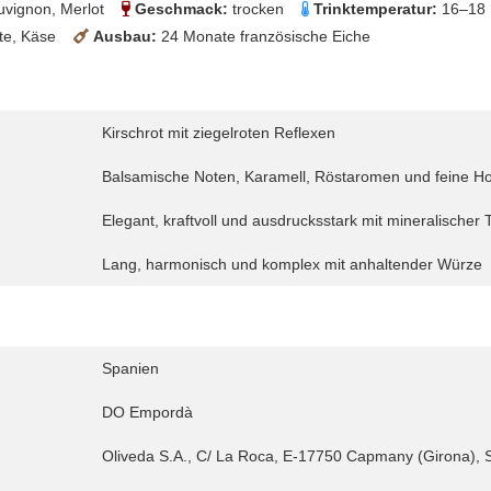
vignon, Merlot
Geschmack:
trocken
Trinktemperatur:
16–18
te, Käse
Ausbau:
24 Monate französische Eiche
Kirschrot mit ziegelroten Reflexen
Balsamische Noten, Karamell, Röstaromen und feine H
Elegant, kraftvoll und ausdrucksstark mit mineralischer 
Lang, harmonisch und komplex mit anhaltender Würze
Spanien
DO Empordà
Oliveda S.A., C/ La Roca, E-17750 Capmany (Girona), 