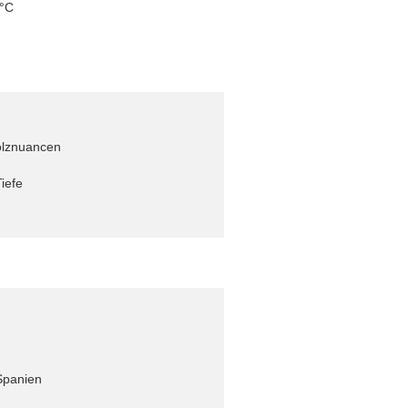
 °C
olznuancen
Tiefe
Spanien