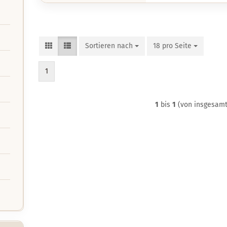
Sortieren nach
Sortieren nach
18 pro Seite
pro Seite
1
1
bis
1
(von insgesam