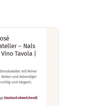
osé
teller – Nals
11,90 €
 Vino Tavola |
15,87 € pro liter
Lieferzeit:
ca. 3-4 Tage
dmuskateller mit feiner
inkl. 19% MwSt. zzgl.
Versand
en Noten und lebendiger
fruchtig und elegant..
In den Warenkorb
(Ausland abweichend)
age