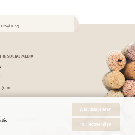
Überweisung
 & SOCIAL MEDIA
s
us
agram
Alle Akzeptieren
,
 ab 130 € Bestellwert.
 Sie
Nur Notwendige