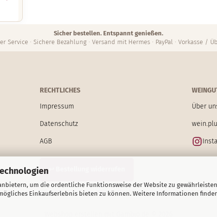
Sicher bestellen. Entspannt genießen.
er Service · Sichere Bezahlung · Versand mit Hermes · PayPal · Vorkasse / 
RECHTLICHES
WEINGUT
Impressum
Über un
Datenschutz
wein.pl
AGB
Inst
↩ Bestellung widerrufen
Technologien
nbietern, um die ordentliche Funktionsweise der Website zu gewährleisten
etzlicher MwSt. zzgl. Versandkosten. Versandkostenfrei innerhalb Deutschlands
ögliches Einkaufserlebnis bieten zu können. Weitere Informationen finden
Webshop erstellen
mit Gambio.de © 2026