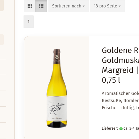
Sortieren nach
Sortieren nach
18 pro Seite
pro Seite
1
Goldene R
Goldmuska
Margreid |
0,75 l
Aromatischer Gol
Restsüße, floral
Frische – duftig, 
Lieferzeit:
ca. 3-4 T