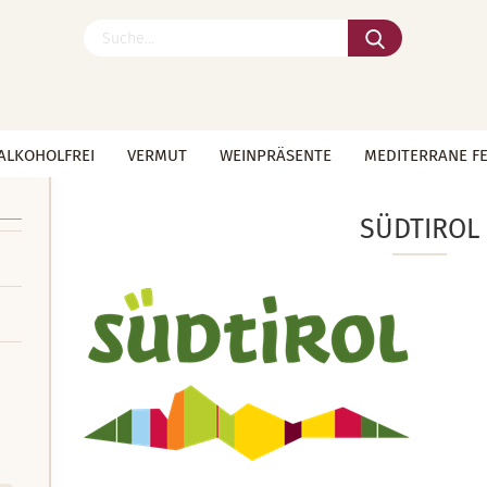
Suche...
ALKOHOLFREI
VERMUT
WEINPRÄSENTE
MEDITERRANE F
»
»
»
Startseite
Italien
Weißwein
Südtirol
SÜDTIROL