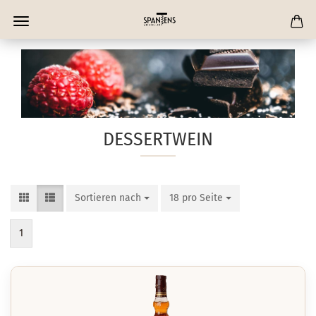
DESSERTWEIN
Sortieren nach
Sortieren nach
18 pro Seite
pro Seite
1