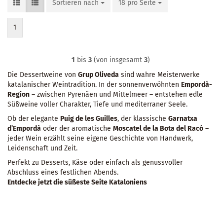
Sortieren nach
Sortieren nach
18 pro Seite
pro Seite
1
1
bis
3
(von insgesamt
3
)
Die Dessertweine von
Grup Oliveda
sind wahre Meisterwerke
katalanischer Weintradition. In der sonnenverwöhnten
Empordà-
Region
– zwischen Pyrenäen und Mittelmeer – entstehen edle
Süßweine voller Charakter, Tiefe und mediterraner Seele.
Ob der elegante
Puig de les Guilles
, der klassische
Garnatxa
d’Empordà
oder der aromatische
Moscatel de la Bota del Racó
–
jeder Wein erzählt seine eigene Geschichte von Handwerk,
Leidenschaft und Zeit.
Perfekt zu Desserts, Käse oder einfach als genussvoller
Abschluss eines festlichen Abends.
Entdecke jetzt die süßeste Seite Kataloniens