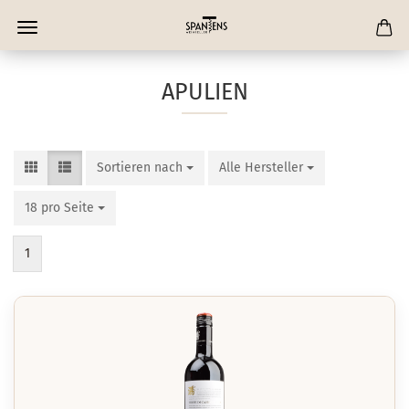
APULIEN
Sortieren nach
Sortieren nach
Alle Hersteller
pro Seite
18 pro Seite
pro Seite
1