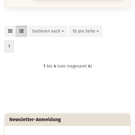
Sortieren nach
Sortieren nach
18 pro Seite
pro Seite
1
1
bis
4
(von insgesamt
4
)
Newsletter-Anmeldung