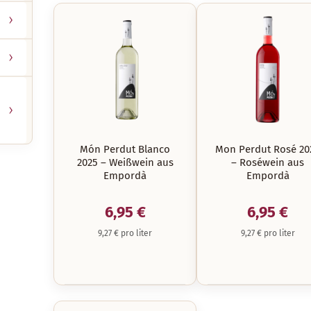
Món Perdut Blanco
Mon Perdut Rosé 20
2025 – Weißwein aus
– Roséwein aus
Empordà
Empordà
6,95 €
6,95 €
9,27 € pro liter
9,27 € pro liter