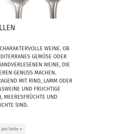
LLEN
 CHARAKTERVOLLE WEINE. OB
MEDITERRANES GEMÜSE ODER
HANDVERLESENEN WEINE, DIE
DEREN GENUSS MACHEN.
AGEND MIT RIND, LAMM ODER
SWEINE UND FRUCHTIGE R
, MEERESFRÜCHTE UND M
CHTE SIND.
 pro Seite
o Seite