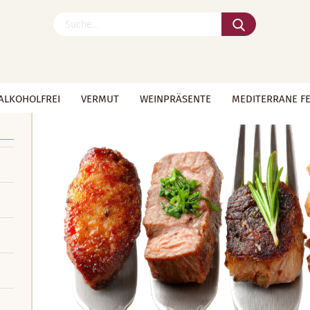
Suche...
ALKOHOLFREI
VERMUT
WEINPRÄSENTE
MEDITERRANE F
»
Startseite
Weine zum grillen