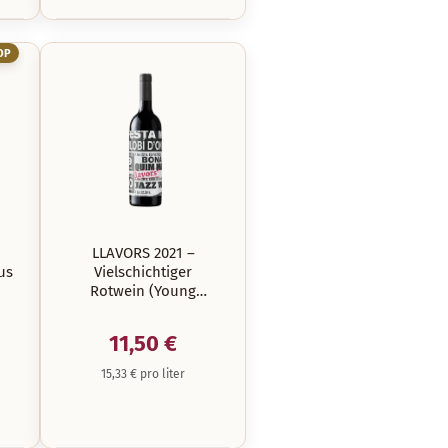
OP
LLAVORS 2021 –
us
Vielschichtiger
Rotwein (Young
Crianza) aus Empordà
| La Vinyeta
11,50 €
15,33 € pro liter