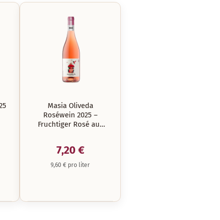
25
Masia Oliveda
Roséwein 2025 –
Fruchtiger Rosé aus
Empordà
7,20 €
9,60 € pro liter