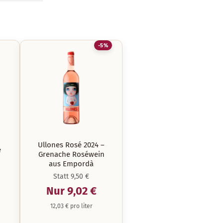
-5%
Ullones Rosé 2024 –
e
Grenache Roséwein
aus Empordà
Statt 9,50 €
Nur 9,02 €
12,03 € pro liter