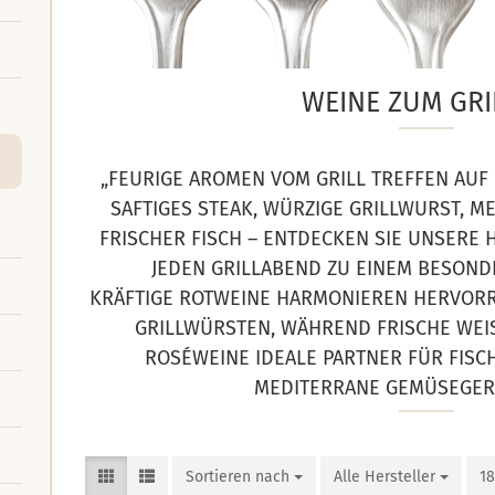
WEINE ZUM GRI
„FEURIGE AROMEN VOM GRILL TREFFEN AUF
SAFTIGES STEAK, WÜRZIGE GRILLWURST, 
FRISCHER FISCH – ENTDECKEN SIE UNSERE 
JEDEN GRILLABEND ZU EINEM BESON
KRÄFTIGE ROTWEINE HARMONIEREN HERVORR
GRILLWÜRSTEN, WÄHREND FRISCHE WEIS
OSÉWEINE IDEALE PARTNER FÜR FISCH
EDITERRANE GEMÜSEGERI
Sortieren nach
Sortieren nach
Alle Hersteller
pro Seite
18
pr